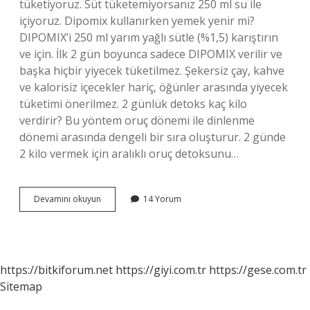
tüketiyoruz. Süt tüketemiyorsanız 250 ml su ile
içiyoruz. Dipomix kullanırken yemek yenir mi?
DIPOMIX’i 250 ml yarım yağlı sütle (%1,5) karıştırın
ve için. İlk 2 gün boyunca sadece DIPOMIX verilir ve
başka hiçbir yiyecek tüketilmez. Şekersiz çay, kahve
ve kalorisiz içecekler hariç, öğünler arasında yiyecek
tüketimi önerilmez. 2 günlük detoks kaç kilo
verdirir? Bu yöntem oruç dönemi ile dinlenme
dönemi arasında dengeli bir sıra oluşturur. 2 günde
2 kilo vermek için aralıklı oruç detoksunu…
Dipomix
Devamını okuyun
14 Yorum
Kaç
Kilo
Verdirir
https://bitkiforum.net
https://giyi.com.tr
https://gese.com.tr
Sitemap