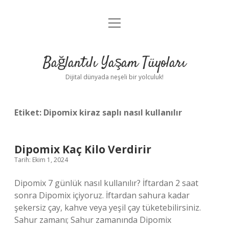
menüyü
Anasayfa
aç
Gizlilik Politikası
Bağlantılı Yaşam Tüyoları
Yasal Uyarı
Dijital dünyada neşeli bir yolculuk!
Hakkımızda
Etiket:
Dipomix kiraz saplı nasıl kullanılır
Dipomix Kaç Kilo Verdirir
Tarih: Ekim 1, 2024
Dipomix 7 günlük nasıl kullanılır? İftardan 2 saat
sonra Dipomix içiyoruz. İftardan sahura kadar
şekersiz çay, kahve veya yeşil çay tüketebilirsiniz.
Sahur zamanı; Sahur zamanında Dipomix