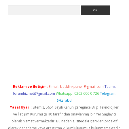
Arama
t x
Reklam ve İletişim:
E-mail:
backlinkpaneli@gmail.com
Teams:
forumhizmeti@gmail.com
Whatsapp: 0262 606 0 726
Telegram:
@karabul
Yasal Uyarı:
Sitemiz, 5651 Sayılı Kanun gereğince Bilgi Teknolojileri
ve İletişim Kurumu (BTK) tarafından onaylanmış bir Yer Sağlayıcı
olarak hizmet vermektedir. Bu nedenle, sitedeki içerikleri proaktif
olarak denetleme veya araştırma yükümlülüğümüz bulunmamaktadır.