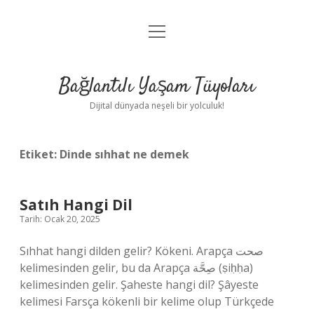
menüyü
Anasayfa
aç
Gizlilik Politikası
Bağlantılı Yaşam Tüyoları
Yasal Uyarı
Dijital dünyada neşeli bir yolculuk!
Hakkımızda
Etiket:
Dinde sıhhat ne demek
Satıh Hangi Dil
Tarih: Ocak 20, 2025
Sıhhat hangi dilden gelir? Kökeni. Arapça صحت
kelimesinden gelir, bu da Arapça صِحَّة (ṣiḥḥa)
kelimesinden gelir. Şaheste hangi dil? Şâyeste
kelimesi Farsça kökenli bir kelime olup Türkçede