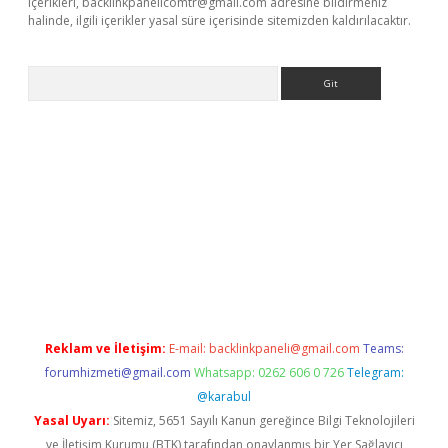
içerikleri,
backlinkpanelicomtr@gmail.com
adresine bildirmeniz
halinde, ilgili içerikler yasal süre içerisinde sitemizden kaldırılacaktır.
Arama
nbet x
Reklam ve İletişim:
E-mail:
backlinkpaneli@gmail.com
Teams:
forumhizmeti@gmail.com
Whatsapp: 0262 606 0 726
Telegram:
@karabul
Yasal Uyarı:
Sitemiz, 5651 Sayılı Kanun gereğince Bilgi Teknolojileri
ve İletişim Kurumu (BTK) tarafından onaylanmış bir Yer Sağlayıcı