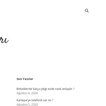
rı
Sidebar
Son Yazılar
hiltonbet x
Bebeklerde kalça çıkığı evde nasıl anlaşılır ?
Ağustos 6, 2026
Kartepe’ye teleferik var mı ?
Ağustos 5, 2026