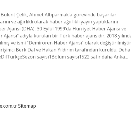
Bülent Çelik, Ahmet Altıparmak’a görevinde başarılar
ını ve ağırlıklı olarak haber ağırlıklı yayın yaptıklarını
er Ajansı (DHA), 30 Eylül 1999’da Hürriyet Haber Ajansı ve
 Ajansı” adıyla kurulan bir Türk haber ajansıdır. 2018 yılınd
ış ve ismi “Demirören Haber Ajansı” olarak değiştirilmiştir
irişimci Berk Dal ve Hakan Yıldırım tarafından kuruldu. Deha
yeDilTürkçeSezon sayısı1Bölüm sayısı1522 satır daha Anka…
e.com.tr
Sitemap