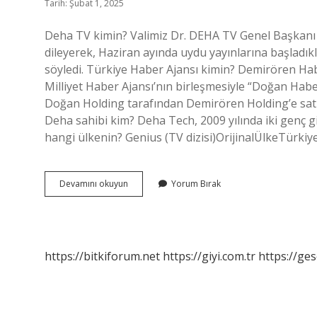
Tarih: Şubat 1, 2025
Deha TV kimin? Valimiz Dr. DEHA TV Genel Başkanı 
dileyerek, Haziran ayında uydu yayınlarına başladıklar
söyledi. Türkiye Haber Ajansı kimin? Demirören Hab
Milliyet Haber Ajansı’nın birleşmesiyle “Doğan Haber
Doğan Holding tarafından Demirören Holding’e satılm
Deha sahibi kim? Deha Tech, 2009 yılında iki genç g
hangi ülkenin? Genius (TV dizisi)OrijinalÜlkeTürki
Deha
Devamını okuyun
Yorum Bırak
Haber
Kimin
https://bitkiforum.net
https://giyi.com.tr
https://ges