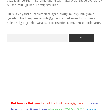
yazdıkları içeriklerin sorumluluğunu taşımakta olup, siteye üye olarak
bu sorumluluğu kabul etmiş sayılırlar.
Hukuka ve yasal düzenlemelere aykırı olduğunu düşündüğünüz
içerikleri,
backlinkpanelicomtr@gmail.com
adresine bildirmeniz
halinde, ilgili içerikler yasal süre içerisinde sitemizden kaldırılacaktır.
Arama
onbet x
Reklam ve İletişim:
E-mail:
backlinkpaneli@gmail.com
Teams:
forumhizmeti@gmail.com
Whatsapp: 0262 606 0 726
Telegram: