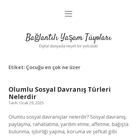
menüyü
Anasayfa
aç
Gizlilik Politikası
Bağlantılı Yaşam Tüyoları
Yasal Uyarı
Dijital dünyada neşeli bir yolculuk!
Hakkımızda
Etiket:
Çocuğu en çok ne üzer
Olumlu Sosyal Davranış Türleri
Nelerdir
Tarih: Ocak 29, 2025
Olumlu sosyal davranışlar nelerdir? Sosyal davranış;
paylaşma, rahatlatma, yardım etme, affetme, bağışta
bulunma, işbirliği yapma, koruma ve şefkat gibi