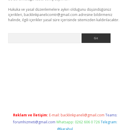
Hukuka ve yasal düzenlemelere aykırı olduğunu düşündüğünüz
içerikleri,
backlinkpanelicomtr@gmail.com
adresine bildirmeniz
halinde, ilgili içerikler yasal süre içerisinde sitemizden kaldırılacaktır.
Arama
t x
Reklam ve İletişim:
E-mail:
backlinkpaneli@gmail.com
Teams:
forumhizmeti@gmail.com
Whatsapp: 0262 606 0 726
Telegram:
@karabul