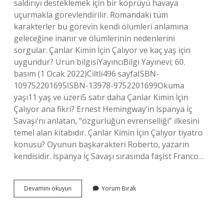
saldırıyı desteklemek için bir köprüyü havaya
uçurmakla görevlendirilir. Romandaki tüm
karakterler bu görevin kendi ölümleri anlamına
geleceğine inanır ve ölümlerinin nedenlerini
sorgular. Çanlar Kimin İçin Çalıyor ve kaç yaş için
uygundur? Ürün bilgisiYayıncı‎Bilgi Yayınevi; 60.
basım (1 Ocak 2022)Ciltli‎496 sayfaISBN-
10‎9752201695ISBN-13‎978-9752201699Okuma
yaşı‎11 yaş ve üzeri5 satır daha Çanlar Kimin İçin
Çalıyor ana fikri? Ernest Hemingway’in İspanya İç
Savaşı’nı anlatan, “özgürlüğün evrenselliği” ilkesini
temel alan kitabıdır. Çanlar Kimin İçin Çalıyor tiyatro
konusu? Oyunun başkarakteri Roberto, yazarın
kendisidir. İspanya İç Savaşı sırasında faşist Franco…
Çanlar
Devamını okuyun
Yorum Bırak
Kimin
Için
Çalıyor