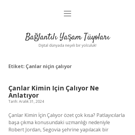
menüyü
Anasayfa
aç
Gizlilik Politikası
Bağlantılı Yaşam Tüyoları
Yasal Uyarı
Dijital dünyada neşeli bir yolculuk!
Hakkımızda
Etiket:
Çanlar niçin çalıyor
Çanlar Kimin Için Çalıyor Ne
Anlatıyor
Tarih: Aralık 31, 2024
Çanlar Kimin İçin Çalıyor özet çok kısa? Patlayıcılarla
başa çıkma konusundaki uzmanlığı nedeniyle
Robert Jordan, Segovia şehrine yapılacak bir