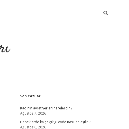
rı
Sidebar
Son Yazılar
hiltonbet x
Kadının avret yerleri nerelerdir ?
Ağustos 7, 2026
Bebeklerde kalça çıkığı evde nasıl anlaşılır ?
Ağustos 6, 2026