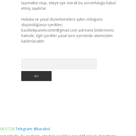
taşımakta olup, siteye üye olarak bu sorumluluğu kabul
etmiş sayılırlar.
Hukuka ve yasal düzenlemelere aykırı olduğunu
düşündüğünüz içerikleri,
backlinkpanelicomtr@gmail.com
adresine bildirmeniz
halinde, ilgili içerikler yasal süre içerisinde sitemizden
kaldırılacaktır.
Arama
06 0 726
Telegram: @karabul