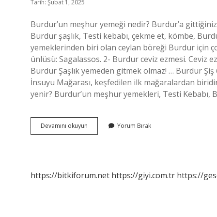
Tarih: Şubat 1, 2025
Burdur’un meşhur yemeği nedir? Burdur’a gittiğini
Burdur şaşlık, Testi kebabı, çekme et, kömbe, Burd
yemeklerinden biri olan ceylan böreği Burdur için 
ünlüsü: Sagalassos. 2- Burdur ceviz ezmesi. Ceviz e
Burdur Şaşlık yemeden gitmek olmaz! … Burdur Şiş
İnsuyu Mağarası, keşfedilen ilk mağaralardan biridi
yenir? Burdur’un meşhur yemekleri, Testi Kebabı, B
Burdur
Devamını okuyun
Yorum Bırak
Ne
Yenir
https://bitkiforum.net
https://giyi.com.tr
https://ges