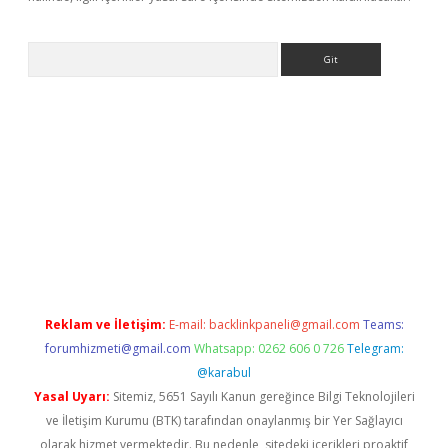
Arama
t x
Reklam ve İletişim:
E-mail:
backlinkpaneli@gmail.com
Teams:
forumhizmeti@gmail.com
Whatsapp: 0262 606 0 726
Telegram:
@karabul
Yasal Uyarı:
Sitemiz, 5651 Sayılı Kanun gereğince Bilgi Teknolojileri
ve İletişim Kurumu (BTK) tarafından onaylanmış bir Yer Sağlayıcı
olarak hizmet vermektedir. Bu nedenle, sitedeki içerikleri proaktif