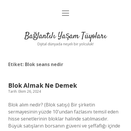
menüyü
Anasayfa
aç
Gizlilik Politikası
Bağlantılı Yaşam Tüyoları
Yasal Uyarı
Dijital dünyada neşeli bir yolculuk!
Hakkımızda
Etiket:
Blok seans nedir
Blok Almak Ne Demek
Tarih: Ekim 26, 2024
Blok alım nedir? (Blok satışı) Bir şirketin
sermayesinin yüzde 10’undan fazlasını temsil eden
hisse senetlerinin bloklar halinde satılmasıdır.
Büyük satışların borsanın güveni ve şeffaflığı içinde