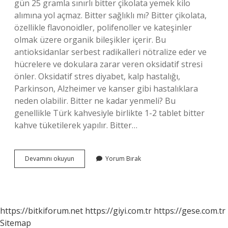
gün 25 gramla sınırlı bitter çikolata yemek kilo
alımına yol açmaz. Bitter sağlıklı mı? Bitter çikolata,
özellikle flavonoidler, polifenoller ve kateşinler
olmak üzere organik bileşikler içerir. Bu
antioksidanlar serbest radikalleri nötralize eder ve
hücrelere ve dokulara zarar veren oksidatif stresi
önler. Oksidatif stres diyabet, kalp hastalığı,
Parkinson, Alzheimer ve kanser gibi hastalıklara
neden olabilir. Bitter ne kadar yenmeli? Bu
genellikle Türk kahvesiyle birlikte 1-2 tablet bitter
kahve tüketilerek yapılır. Bitter…
Bitter
Devamını okuyun
Yorum Bırak
Faydalı
Mı
https://bitkiforum.net
https://giyi.com.tr
https://gese.com.tr
Sitemap