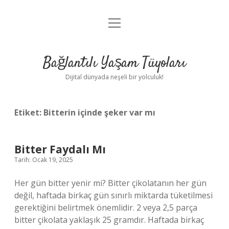
menüyü
Anasayfa
aç
Gizlilik Politikası
Bağlantılı Yaşam Tüyoları
Yasal Uyarı
Dijital dünyada neşeli bir yolculuk!
Hakkımızda
Etiket:
Bitterin içinde şeker var mı
Bitter Faydalı Mı
Tarih: Ocak 19, 2025
Her gün bitter yenir mi? Bitter çikolatanın her gün
değil, haftada birkaç gün sınırlı miktarda tüketilmesi
gerektiğini belirtmek önemlidir. 2 veya 2,5 parça
bitter çikolata yaklaşık 25 gramdır. Haftada birkaç