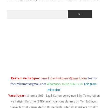
Arama
 x
Reklam ve İletişim:
E-mail:
backlinkpaneli@gmail.com
Teams:
forumhizmeti@gmail.com
Whatsapp: 0262 606 0 726
Telegram:
@karabul
Yasal Uyarı:
Sitemiz, 5651 Sayılı Kanun gereğince Bilgi Teknolojileri
ve İletişim Kurumu (BTK) tarafından onaylanmış bir Yer Sağlayıcı
olarak hizmet vermektedir. Bu nedenle, sitedeki içerikleri proaktif