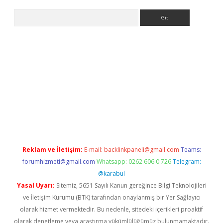
Arama
 x
Reklam ve İletişim:
E-mail:
backlinkpaneli@gmail.com
Teams:
forumhizmeti@gmail.com
Whatsapp: 0262 606 0 726
Telegram:
@karabul
Yasal Uyarı:
Sitemiz, 5651 Sayılı Kanun gereğince Bilgi Teknolojileri
ve İletişim Kurumu (BTK) tarafından onaylanmış bir Yer Sağlayıcı
olarak hizmet vermektedir. Bu nedenle, sitedeki içerikleri proaktif
olarak denetleme veya araştırma yükümlülüğümüz bulunmamaktadır.