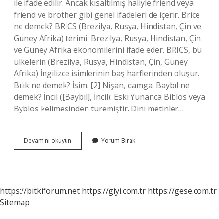
ile ifade edilir. Ancak kısaltılmış haliyle friend veya
friend ve brother gibi genel ifadeleri de içerir. Brice
ne demek? BRICS (Brezilya, Rusya, Hindistan, Çin ve
Güney Afrika) terimi, Brezilya, Rusya, Hindistan, Çin
ve Güney Afrika ekonomilerini ifade eder. BRICS, bu
ülkelerin (Brezilya, Rusya, Hindistan, Çin, Güney
Afrika) İngilizce isimlerinin baş harflerinden oluşur.
Bılık ne demek? İsim. [2] Nişan, damga. Baybıl ne
demek? İncil ([Baybil], İncil): Eski Yunanca Biblos veya
Byblos kelimesinden türemiştir. Dini metinler…
Brolik
Devamını okuyun
Yorum Bırak
Ne
Demek
https://bitkiforum.net
https://giyi.com.tr
https://gese.com.tr
Sitemap