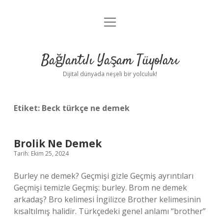
menüyü
Anasayfa
aç
Gizlilik Politikası
Bağlantılı Yaşam Tüyoları
Yasal Uyarı
Dijital dünyada neşeli bir yolculuk!
Hakkımızda
Etiket:
Beck türkçe ne demek
Brolik Ne Demek
Tarih: Ekim 25, 2024
Burley ne demek? Geçmişi gizle Geçmiş ayrıntıları
Geçmişi temizle Geçmiş: burley. Brom ne demek
arkadaş? Bro kelimesi İngilizce Brother kelimesinin
kısaltılmış halidir. Türkçedeki genel anlamı “brother”