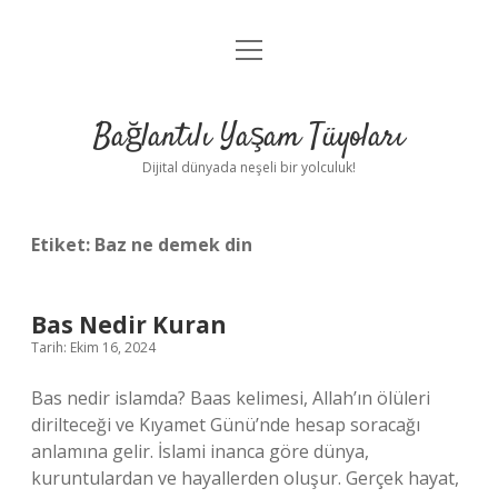
menüyü
Anasayfa
aç
Gizlilik Politikası
Bağlantılı Yaşam Tüyoları
Yasal Uyarı
Dijital dünyada neşeli bir yolculuk!
Hakkımızda
Etiket:
Baz ne demek din
Bas Nedir Kuran
Tarih: Ekim 16, 2024
Bas nedir islamda? Baas kelimesi, Allah’ın ölüleri
dirilteceği ve Kıyamet Günü’nde hesap soracağı
anlamına gelir. İslami inanca göre dünya,
kuruntulardan ve hayallerden oluşur. Gerçek hayat,