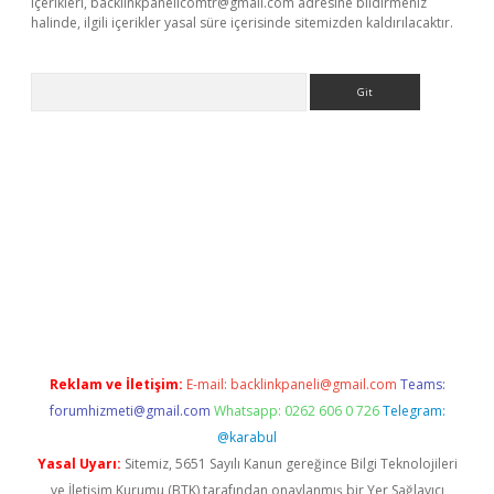
içerikleri,
backlinkpanelicomtr@gmail.com
adresine bildirmeniz
halinde, ilgili içerikler yasal süre içerisinde sitemizden kaldırılacaktır.
Arama
t x
Reklam ve İletişim:
E-mail:
backlinkpaneli@gmail.com
Teams:
forumhizmeti@gmail.com
Whatsapp: 0262 606 0 726
Telegram:
@karabul
Yasal Uyarı:
Sitemiz, 5651 Sayılı Kanun gereğince Bilgi Teknolojileri
ve İletişim Kurumu (BTK) tarafından onaylanmış bir Yer Sağlayıcı