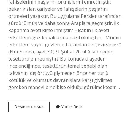
fahişelerinin başlarını örtmelerini emretmiştir;
bekar kızlar, cariyeler ve fahişelerin başlarını
örtmeleri yasaktır. Bu uygulama Persler tarafından
sürdürülmüş ve daha sonra Araplara geçmiştir. İlk
kapanma ayeti kime inmiştir? Hicabın ilk ayeti
erkeklerin göz kapaklarına nazil olmuştur; “Mümin
erkeklere söyle, gözlerini haramlardan çevirsinler.”
(Nur Suresi, ayet 30.)21 Şubat 2024 Allah neden
tesettürü emretmiştir? Bu konudaki ayetler
incelendiğinde, tesettürün temel sebebi olan
takvanın, dış örtüyü giymeden önce her türlü
kötülük ve olumsuz davranışlara karşı giyilmesi
gereken manevi bir elbise olduğu görülmektedir.…
Tesettur
Devamını okuyun
Yorum Bırak
Ayeti
Hangi
Olay
Üzerine