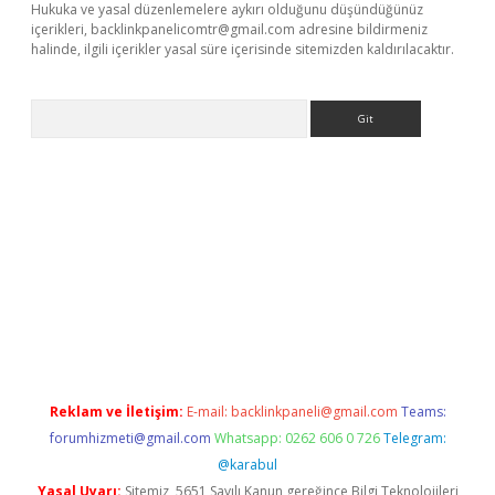
Hukuka ve yasal düzenlemelere aykırı olduğunu düşündüğünüz
içerikleri,
backlinkpanelicomtr@gmail.com
adresine bildirmeniz
halinde, ilgili içerikler yasal süre içerisinde sitemizden kaldırılacaktır.
Arama
 x
Reklam ve İletişim:
E-mail:
backlinkpaneli@gmail.com
Teams:
forumhizmeti@gmail.com
Whatsapp: 0262 606 0 726
Telegram:
@karabul
Yasal Uyarı:
Sitemiz, 5651 Sayılı Kanun gereğince Bilgi Teknolojileri