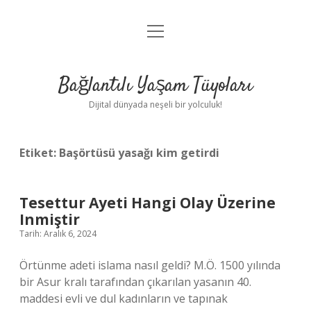
menüyü
Anasayfa
aç
Gizlilik Politikası
Bağlantılı Yaşam Tüyoları
Yasal Uyarı
Dijital dünyada neşeli bir yolculuk!
Hakkımızda
Etiket:
Başörtüsü yasağı kim getirdi
Tesettur Ayeti Hangi Olay Üzerine
Inmiştir
Tarih: Aralık 6, 2024
Örtünme adeti islama nasıl geldi? M.Ö. 1500 yılında
bir Asur kralı tarafından çıkarılan yasanın 40.
maddesi evli ve dul kadınların ve tapınak