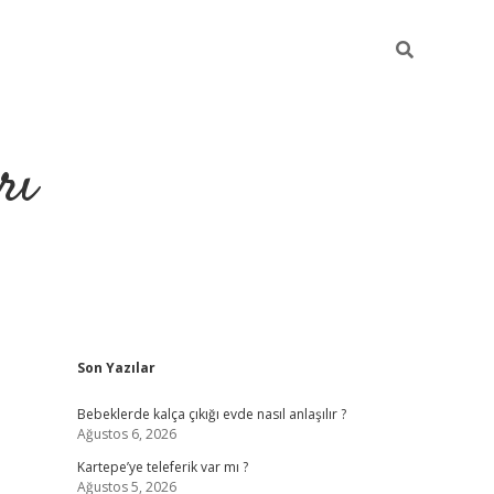
rı
Sidebar
Son Yazılar
hiltonbet x
Bebeklerde kalça çıkığı evde nasıl anlaşılır ?
Ağustos 6, 2026
Kartepe’ye teleferik var mı ?
Ağustos 5, 2026