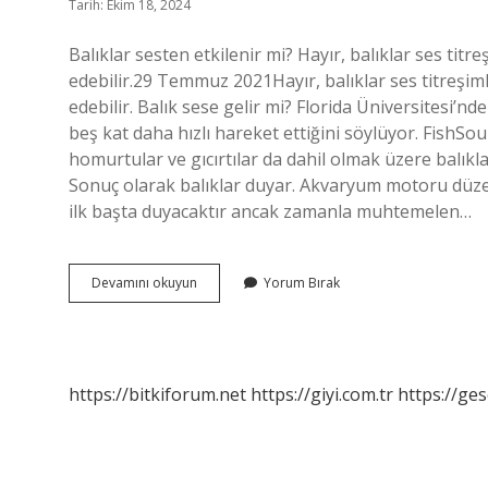
Tarih: Ekim 18, 2024
Balıklar sesten etkilenir mi? Hayır, balıklar ses titr
edebilir.29 Temmuz 2021Hayır, balıklar ses titreşiml
edebilir. Balık sese gelir mi? Florida Üniversitesi’n
beş kat daha hızlı hareket ettiğini söylüyor. FishSou
homurtular ve gıcırtılar da dahil olmak üzere balıklar
Sonuç olarak balıklar duyar. Akvaryum motoru düzenli
ilk başta duyacaktır ancak zamanla muhtemelen…
Balık
Devamını okuyun
Yorum Bırak
Ses
Duyar
Mı
https://bitkiforum.net
https://giyi.com.tr
https://ges