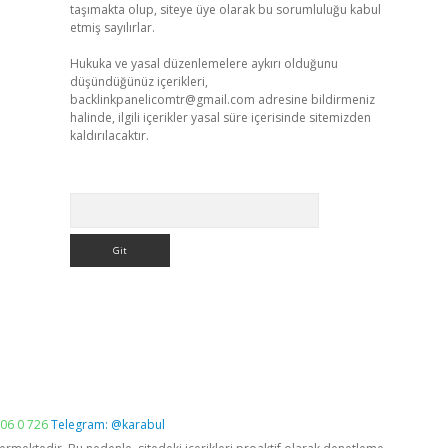
taşımakta olup, siteye üye olarak bu sorumluluğu kabul
etmiş sayılırlar.
Hukuka ve yasal düzenlemelere aykırı olduğunu
düşündüğünüz içerikleri,
backlinkpanelicomtr@gmail.com
adresine bildirmeniz
halinde, ilgili içerikler yasal süre içerisinde sitemizden
kaldırılacaktır.
Arama
06 0 726
Telegram: @karabul