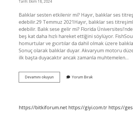
Tarih: Ekim 18, 2024
Balıklar sesten etkilenir mi? Hayır, balıklar ses titr
edebilir.29 Temmuz 2021Hayır, balıklar ses titreşiml
edebilir. Balık sese gelir mi? Florida Üniversitesi’n
beş kat daha hızlı hareket ettiğini söylüyor. FishSou
homurtular ve gıcırtılar da dahil olmak üzere balıklar
Sonuç olarak balıklar duyar. Akvaryum motoru düzenli
ilk başta duyacaktır ancak zamanla muhtemelen…
Balık
Devamını okuyun
Yorum Bırak
Ses
Duyar
Mı
https://bitkiforum.net
https://giyi.com.tr
https://ges