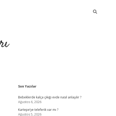
rı
Sidebar
Son Yazılar
hiltonbet x
Bebeklerde kalça çıkığı evde nasıl anlaşılır ?
Ağustos 6, 2026
Kartepe’ye teleferik var mı ?
Ağustos 5, 2026