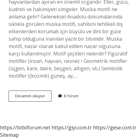
hayvanlardan ayıran en önemli organdır. Eller, gücü,
kudreti ve hakimiyeti simgeler. Muska motifi ne
anlama gelir? Geleneksel Anadolu dokumalarında
sıklıkla görülen muska motifi, sahibini tehlikeli dış
etkenlerden korumak için büyülü ve dini bir güce
sahip olduğuna inanılan yazılı bir tılsımdır. Muska
motifi, nazar olarak kabul edilen nazar olgusuna
karşı kullanılmıştır. Motif çeşitleri nelerdir? Figüratif
motifler (insan, hayvan, nesne) • Geometrik motifler
(üçgen, kare, daire, beşgen, altıgen, vb.) Sembolik
motifler ((kozmik) güneş, ay,…
Pıtrak
Devamını okuyun
8 Yorum
Motifi
Nedir
https://bitkiforum.net
https://giyi.com.tr
https://gese.com.tr
Sitemap