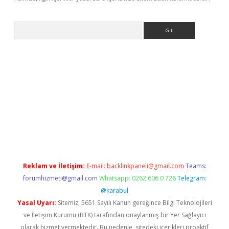
Arama
t x
Reklam ve İletişim:
E-mail:
backlinkpaneli@gmail.com
Teams:
forumhizmeti@gmail.com
Whatsapp: 0262 606 0 726
Telegram:
@karabul
Yasal Uyarı:
Sitemiz, 5651 Sayılı Kanun gereğince Bilgi Teknolojileri
ve İletişim Kurumu (BTK) tarafından onaylanmış bir Yer Sağlayıcı
olarak hizmet vermektedir. Bu nedenle, sitedeki içerikleri proaktif