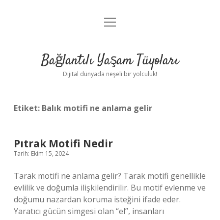
menüyü
Anasayfa
aç
Gizlilik Politikası
Bağlantılı Yaşam Tüyoları
Yasal Uyarı
Dijital dünyada neşeli bir yolculuk!
Hakkımızda
Etiket:
Balık motifi ne anlama gelir
Pıtrak Motifi Nedir
Tarih: Ekim 15, 2024
Tarak motifi ne anlama gelir? Tarak motifi genellikle
evlilik ve doğumla ilişkilendirilir. Bu motif evlenme ve
doğumu nazardan koruma isteğini ifade eder.
Yaratıcı gücün simgesi olan “el”, insanları