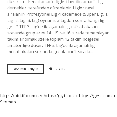
düzenlenirken, il amatör ligleri her ilin amatör lig
dernekleri tarafından düzenlenir. Ligler nasıl
sıralanır? Profesyonel Lig 4 kademede (Süper Lig, 1.
Lig, 2. Lig, 3. Lig) oynanır. 3 Ligden sonra hangi lig
gelir? TFF 3. Lig’de iki aşamalı lig müsabakaları
sonunda gruplarını 14., 15. ve 16. sırada tamamlayan
takımlar olmak üzere toplam 12 takım bölgesel
amatör lige düşer. TFF 3. Lig’de iki aşamalı lig
müsabakaları sonunda gruplarını 1. sırada…
Bal
Devamını okuyun
12 Yorum
Liginden
Önce
Hangi
Lig
Var
https://bitkiforum.net
https://giyi.com.tr
https://gese.com.tr
Sitemap