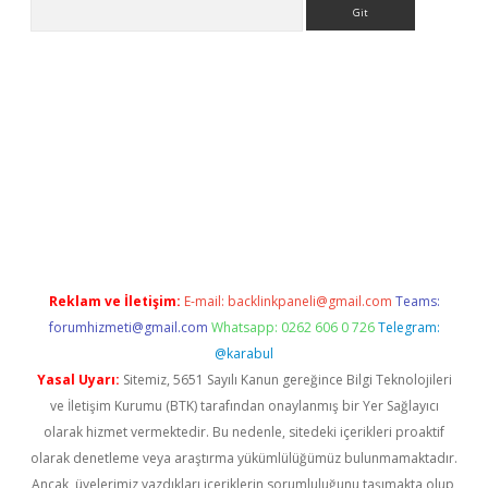
Arama
t x
Reklam ve İletişim:
E-mail:
backlinkpaneli@gmail.com
Teams:
forumhizmeti@gmail.com
Whatsapp: 0262 606 0 726
Telegram:
@karabul
Yasal Uyarı:
Sitemiz, 5651 Sayılı Kanun gereğince Bilgi Teknolojileri
ve İletişim Kurumu (BTK) tarafından onaylanmış bir Yer Sağlayıcı
olarak hizmet vermektedir. Bu nedenle, sitedeki içerikleri proaktif
olarak denetleme veya araştırma yükümlülüğümüz bulunmamaktadır.
Ancak, üyelerimiz yazdıkları içeriklerin sorumluluğunu taşımakta olup,