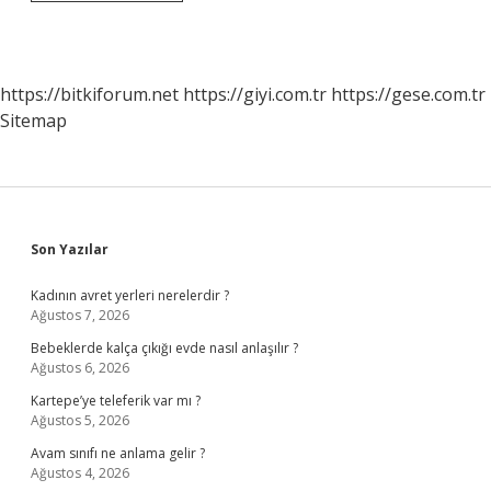
Ajansları
Hangi
Bakanlığa
Bağlıdır
https://bitkiforum.net
https://giyi.com.tr
https://gese.com.tr
Sitemap
Sidebar
Son Yazılar
Kadının avret yerleri nerelerdir ?
Ağustos 7, 2026
Bebeklerde kalça çıkığı evde nasıl anlaşılır ?
Ağustos 6, 2026
Kartepe’ye teleferik var mı ?
Ağustos 5, 2026
Avam sınıfı ne anlama gelir ?
Ağustos 4, 2026