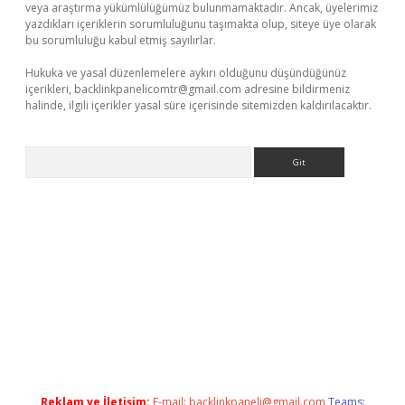
veya araştırma yükümlülüğümüz bulunmamaktadır. Ancak, üyelerimiz
yazdıkları içeriklerin sorumluluğunu taşımakta olup, siteye üye olarak
bu sorumluluğu kabul etmiş sayılırlar.
Hukuka ve yasal düzenlemelere aykırı olduğunu düşündüğünüz
içerikleri,
backlinkpanelicomtr@gmail.com
adresine bildirmeniz
halinde, ilgili içerikler yasal süre içerisinde sitemizden kaldırılacaktır.
Arama
t x
Reklam ve İletişim:
E-mail:
backlinkpaneli@gmail.com
Teams: