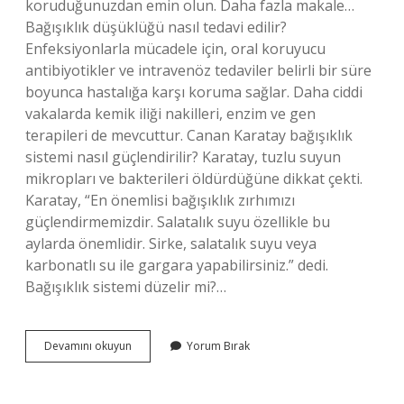
koruduğunuzdan emin olun. Daha fazla makale…
Bağışıklık düşüklüğü nasıl tedavi edilir?
Enfeksiyonlarla mücadele için, oral koruyucu
antibiyotikler ve intravenöz tedaviler belirli bir süre
boyunca hastalığa karşı koruma sağlar. Daha ciddi
vakalarda kemik iliği nakilleri, enzim ve gen
terapileri de mevcuttur. Canan Karatay bağışıklık
sistemi nasıl güçlendirilir? Karatay, tuzlu suyun
mikropları ve bakterileri öldürdüğüne dikkat çekti.
Karatay, “En önemlisi bağışıklık zırhımızı
güçlendirmemizdir. Salatalık suyu özellikle bu
aylarda önemlidir. Sirke, salatalık suyu veya
karbonatlı su ile gargara yapabilirsiniz.” dedi.
Bağışıklık sistemi düzelir mi?…
Bağışıklığım
Devamını okuyun
Yorum Bırak
Çok
Zayıf
Ne