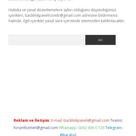
Hukuka ve yasal düzenlemelere aykırı olduğunu düşündüğünüz
içerikleri,
backlinkpanelicomtr@gmail.com
adresine bildirmeniz
halinde, ilgili içerikler yasal süre içerisinde sitemizden kaldırılacaktır.
Arama
t x
Reklam ve İletişim:
E-mail:
backlinkpaneli@gmail.com
Teams:
forumhizmeti@gmail.com
Whatsapp: 0262 606 0 726
Telegram:
@karabul