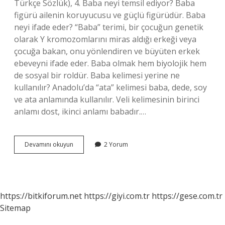
Türkçe Sözlük), 4. Baba neyi temsil ediyor? Baba
figürü ailenin koruyucusu ve güçlü figürüdür. Baba
neyi ifade eder? “Baba” terimi, bir çocuğun genetik
olarak Y kromozomlarını miras aldığı erkeği veya
çocuğa bakan, onu yönlendiren ve büyüten erkek
ebeveyni ifade eder. Baba olmak hem biyolojik hem
de sosyal bir roldür. Baba kelimesi yerine ne
kullanılır? Anadolu’da “ata” kelimesi baba, dede, soy
ve ata anlamında kullanılır. Veli kelimesinin birinci
anlamı dost, ikinci anlamı babadır.…
Baba
Devamını okuyun
2 Yorum
Neyi
Çağrıştırıyor
https://bitkiforum.net
https://giyi.com.tr
https://gese.com.tr
Sitemap