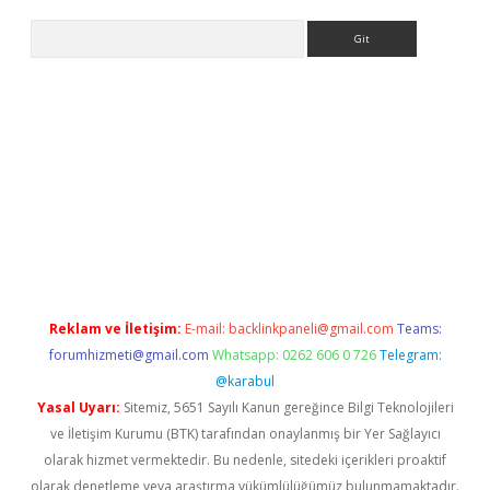
Arama
t x
Reklam ve İletişim:
E-mail:
backlinkpaneli@gmail.com
Teams:
forumhizmeti@gmail.com
Whatsapp: 0262 606 0 726
Telegram:
@karabul
Yasal Uyarı:
Sitemiz, 5651 Sayılı Kanun gereğince Bilgi Teknolojileri
ve İletişim Kurumu (BTK) tarafından onaylanmış bir Yer Sağlayıcı
olarak hizmet vermektedir. Bu nedenle, sitedeki içerikleri proaktif
olarak denetleme veya araştırma yükümlülüğümüz bulunmamaktadır.