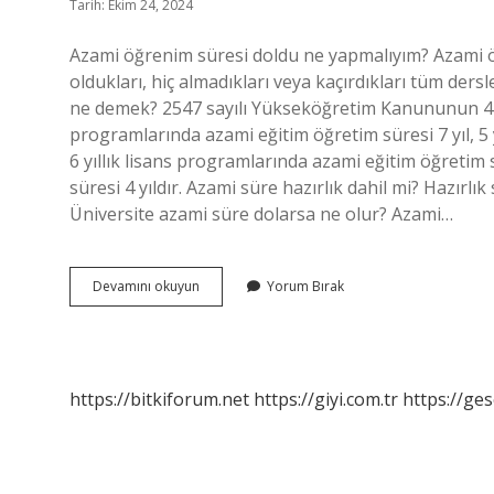
Tarih: Ekim 24, 2024
Azami öğrenim süresi doldu ne yapmalıyım? Azami ö
oldukları, hiç almadıkları veya kaçırdıkları tüm dersl
ne demek? 2547 sayılı Yükseköğretim Kanununun 44 ü
programlarında azami eğitim öğretim süresi 7 yıl, 5 y
6 yıllık lisans programlarında azami eğitim öğretim 
süresi 4 yıldır. Azami süre hazırlık dahil mi? Hazırlı
Üniversite azami süre dolarsa ne olur? Azami…
Azami
Devamını okuyun
Yorum Bırak
Süreden
Sayılmaz
Ne
Demek
https://bitkiforum.net
https://giyi.com.tr
https://ges