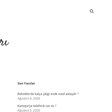
rı
Sidebar
Son Yazılar
hiltonbet x
Bebeklerde kalça çıkığı evde nasıl anlaşılır ?
Ağustos 6, 2026
Kartepe’ye teleferik var mı ?
Ağustos 5, 2026