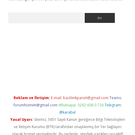
Arama
t x
Reklam ve İletişim:
E-mail:
backlinkpaneli@gmail.com
Teams:
forumhizmeti@gmail.com
Whatsapp: 0262 606 0 726
Telegram:
@karabul
Yasal Uyarı:
Sitemiz, 5651 Sayılı Kanun gereğince Bilgi Teknolojileri
ve İletişim Kurumu (BTK) tarafından onaylanmış bir Yer Sağlayıcı
olarak hizmet vermektedir. Bu nedenle, sitedeki içerikleri proaktif