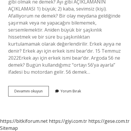
gibi olmak ne demek? Ayı gibi AÇIKLAMANIN
AÇIKLAMASI 1) büyük; 2) kaba, sevimsiz (kişi).
Afalliyorum ne demek? Bir olay meydana geldiğinde
şaşırmak veya ne yapacağını bilememek,
sersemlemektir. Aniden büyük bir şaşkınlık
hissetmek ve bir süre bu şaşkınlıktan
kurtulamamak olarak değerlendirilir. Erkek ayıya ne
denir? Erkek ayı için erkek ismi bear’dır. 15 Temmuz
2022Erkek ayı için erkek ismi bear’dır. Argoda 56 ne
demek? Bugün kullandığımız “ortayı 56’ya ayarla”
ifadesi bu motordan gelir. 56 demek…
Ayıtlamak
Devamını okuyun
Yorum Bırak
Ne
Demek
https://bitkiforum.net
https://giyi.com.tr
https://gese.com.tr
Sitemap