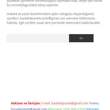
yazdıkları içeriklerin sorumluluğunu taşımakta olup, siteye üye olarak
bu sorumluluğu kabul etmiş sayılırlar.
Hukuka ve yasal düzenlemelere aykırı olduğunu düşündüğünüz
içerikleri,
backlinkpanelicomtr@gmail.com
adresine bildirmeniz
halinde, ilgili içerikler yasal süre içerisinde sitemizden kaldırılacaktır.
Arama
et x
Reklam ve İletişim:
E-mail:
backlinkpaneli@gmail.com
Teams:
forumhizmeti@gmail.com
Whatsapp: 0262 606 0 726
Telegram: