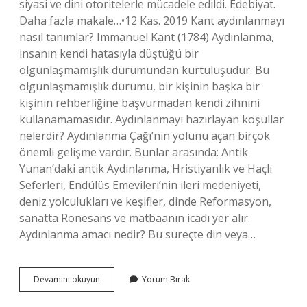
siyasi ve dini otoritelerle mücadele edildi. Edebiyat.
Daha fazla makale…•12 Kas. 2019 Kant aydınlanmayı
nasıl tanımlar? Immanuel Kant (1784) Aydınlanma,
insanın kendi hatasıyla düştüğü bir
olgunlaşmamışlık durumundan kurtuluşudur. Bu
olgunlaşmamışlık durumu, bir kişinin başka bir
kişinin rehberliğine başvurmadan kendi zihnini
kullanamamasıdır. Aydınlanmayı hazırlayan koşullar
nelerdir? Aydınlanma Çağı’nın yolunu açan birçok
önemli gelişme vardır. Bunlar arasında: Antik
Yunan’daki antik Aydınlanma, Hristiyanlık ve Haçlı
Seferleri, Endülüs Emevileri’nin ileri medeniyeti,
deniz yolculukları ve keşifler, dinde Reformasyon,
sanatta Rönesans ve matbaanın icadı yer alır.
Aydınlanma amacı nedir? Bu süreçte din veya…
Aydınlanma
Devamını okuyun
Yorum Bırak
Düşüncesinin
Temeli