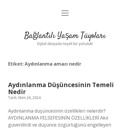
menüyü
Anasayfa
aç
Gizlilik Politikası
Bağlantılı Yaşam Tüyoları
Yasal Uyarı
Dijital dünyada neşeli bir yolculuk!
Hakkımızda
Etiket:
Aydınlanma amacı nedir
Aydınlanma Düşüncesinin Temeli
Nedir
Tarih: Ekim 26, 2024
Aydınlanma düşüncesinin özellikleri nelerdir?
AYDINLANMA FELSEFESİNİN ÖZELLİKLERİ Akıl
güvenilirdi ve düşünce özgürlüğünü engelleyen