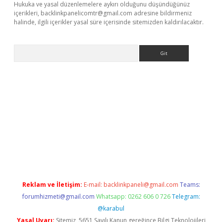
Hukuka ve yasal düzenlemelere aykırı olduğunu düşündüğünüz
içerikleri,
backlinkpanelicomtr@gmail.com
adresine bildirmeniz
halinde, ilgili içerikler yasal süre içerisinde sitemizden kaldırılacaktır.
Arama
t x
Reklam ve İletişim:
E-mail:
backlinkpaneli@gmail.com
Teams:
forumhizmeti@gmail.com
Whatsapp: 0262 606 0 726
Telegram:
@karabul
Yasal Uyarı:
Sitemiz, 5651 Sayılı Kanun gereğince Bilgi Teknolojileri