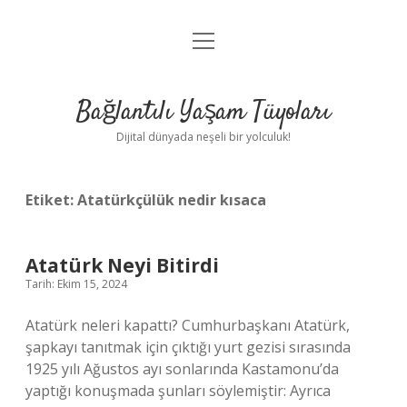
menüyü
Anasayfa
aç
Gizlilik Politikası
Bağlantılı Yaşam Tüyoları
Yasal Uyarı
Dijital dünyada neşeli bir yolculuk!
Hakkımızda
Etiket:
Atatürkçülük nedir kısaca
Atatürk Neyi Bitirdi
Tarih: Ekim 15, 2024
Atatürk neleri kapattı? Cumhurbaşkanı Atatürk,
şapkayı tanıtmak için çıktığı yurt gezisi sırasında
1925 yılı Ağustos ayı sonlarında Kastamonu’da
yaptığı konuşmada şunları söylemiştir: Ayrıca