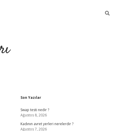
rı
Sidebar
Son Yazılar
hiltonbet x
Swap testi nedir ?
Ağustos 8, 2026
Kadının avret yerleri nerelerdir ?
Ağustos 7, 2026