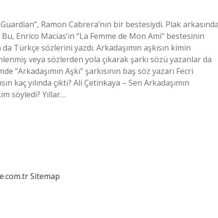
he Guardian”, Ramon Cabrera’nın bir bestesiydi. Plak arkasınd
ı. Bu, Enrico Macias’ın “La Femme de Mon Ami” bestesinin
n da Türkçe sözlerini yazdı. Arkadaşımın aşkısın kimin
nlenmiş veya sözlerden yola çıkarak şarkı sözü yazanlar da
de “Arkadaşımın Aşkı” şarkısının baş söz yazarı Fecri
ın kaç yılında çıktı? Ali Çetinkaya – Sen Arkadaşımın
im söyledi? Yıllar…
e.com.tr
Sitemap