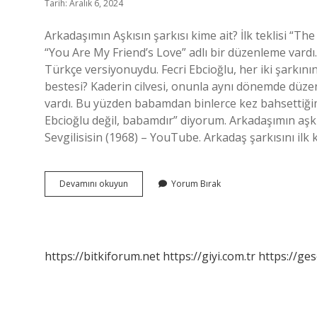
Tarih: Aralık 6, 2024
Arkadaşımın Aşkısın şarkısı kime ait? İlk teklisi “T
“You Are My Friend’s Love” adlı bir düzenleme vard
Türkçe versiyonuydu. Fecri Ebcioğlu, her iki şarkını
bestesi? Kaderin cilvesi, onunla aynı dönemde düze
vardı. Bu yüzden babamdan binlerce kez bahsettiğim
Ebcioğlu değil, babamdır” diyorum. Arkadaşımın aşkıs
Sevgilisisin (1968) – YouTube. Arkadaş şarkısını ilk k
Arkadaşımın
Devamını okuyun
Yorum Bırak
Aşkısın
Kimin
Şarkısı
https://bitkiforum.net
https://giyi.com.tr
https://ges