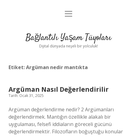
menüyü
Anasayfa
aç
Gizlilik Politikası
Bağlantılı Yaşam Tüyoları
Yasal Uyarı
Dijital dünyada neşeli bir yolculuk!
Hakkımızda
Etiket:
Argüman nedir mantıkta
Argüman Nasıl Değerlendirilir
Tarih: Ocak 31, 2025
Argüman değerlendirme nedir? 2 Argümanları
değerlendirmek. Mantığın özellikle alakalı bir
uygulaması, felsefi iddiaların göreceli gücünü
değerlendirmektir. Filozofların boğuştuğu konular