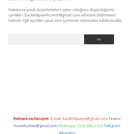
Hukuka ve yasal düzenlemelere aykırı olduğunu düşündüğünüz
içerikleri,
backlinkpanelicomtr@gmail.com
adresine bildirmeniz
halinde, ilgili içerikler yasal süre içerisinde sitemizden kaldırılacaktır.
Arama
 x
Reklam ve İletişim:
E-mail:
backlinkpaneli@gmail.com
Teams:
forumhizmeti@gmail.com
Whatsapp: 0262 606 0 726
Telegram:
@karabul