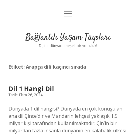
menüyü
Anasayfa
aç
Gizlilik Politikası
Bağlantılı Yaşam Tüyoları
Yasal Uyarı
Dijital dünyada neşeli bir yolculuk!
Hakkımızda
Etiket:
Arapça dili kaçıncı sırada
Dil 1 Hangi Dil
Tarih: Ekim 26, 2024
Dünyada 1 dil hangisi? Dünyada en çok konuşulan
ana dil Çince’dir ve Mandarin lehçesi yaklaşık 1,5
milyar kişi tarafından kullanılmaktadır. Çin’in bir
milyardan fazla insanla dünyanın en kalabalık ülkesi