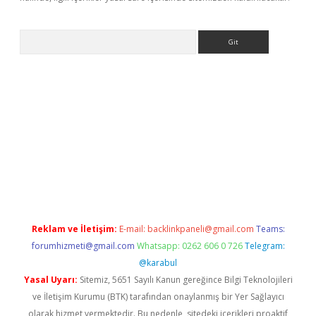
Arama
t x
Reklam ve İletişim:
E-mail:
backlinkpaneli@gmail.com
Teams:
forumhizmeti@gmail.com
Whatsapp: 0262 606 0 726
Telegram:
@karabul
Yasal Uyarı:
Sitemiz, 5651 Sayılı Kanun gereğince Bilgi Teknolojileri
ve İletişim Kurumu (BTK) tarafından onaylanmış bir Yer Sağlayıcı
olarak hizmet vermektedir. Bu nedenle, sitedeki içerikleri proaktif