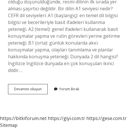
olduğu düşünüldüğünde, resmi dilinin ilk sırada yer
alması şaşırtıcı değildir. Bir dilin A1 seviyesi nedir?
CEFR dil seviyeleri: A1 (başlangıç): en temel dil bilgisi
bilgisi ve becerileriyle basit ifadeleri kullanma
yeteneği. A2 (temel): genel ifadeleri kullanarak basit
konuşmalar yapma ve rutin görevleri yerine getirme
yeteneği. B1 (orta): günlük konularda akıcı
konuşmalar yapma, olayları tanımlama ve planlar
hakkında konuşma yeteneği. Dünyada 2 dil hangisi?
İngilizce İngilizce dünyada en çok konuşulan ikinci
dildir.…
Dil
Devamını okuyun
Yorum Bırak
1
Hangi
Dil
https://bitkiforum.net
https://giyi.com.tr
https://gese.com.tr
Sitemap