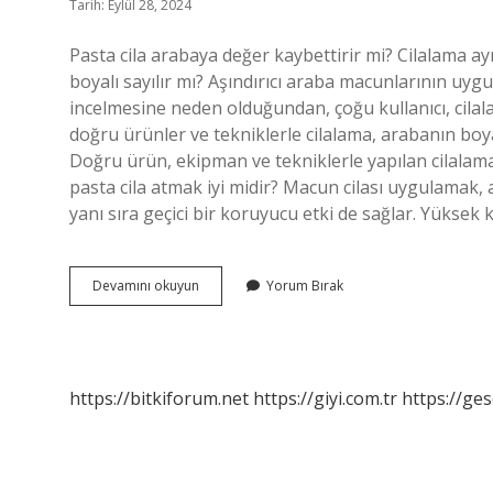
Tarih: Eylül 28, 2024
Pasta cila arabaya değer kaybettirir mi? Cilalama aynı
boyalı sayılır mı? Aşındırıcı araba macunlarının uyg
incelmesine neden olduğundan, çoğu kullanıcı, cilal
doğru ürünler ve tekniklerle cilalama, arabanın bo
Doğru ürün, ekipman ve tekniklerle yapılan cilalam
pasta cila atmak iyi midir? Macun cilası uygulamak
yanı sıra geçici bir koruyucu etki de sağlar. Yüksek
Pasta
Devamını okuyun
Yorum Bırak
Cila
Hasar
Kaydına
Girer
Mi
https://bitkiforum.net
https://giyi.com.tr
https://ges