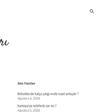
rı
Sidebar
Son Yazılar
hiltonbet x
Bebeklerde kalça çıkığı evde nasıl anlaşılır ?
Ağustos 6, 2026
Kartepe’ye teleferik var mı ?
Ağustos 5, 2026