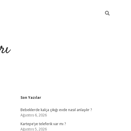
rı
Sidebar
Son Yazılar
hiltonbet x
Bebeklerde kalça çıkığı evde nasıl anlaşılır ?
Ağustos 6, 2026
Kartepe’ye teleferik var mı ?
Ağustos 5, 2026