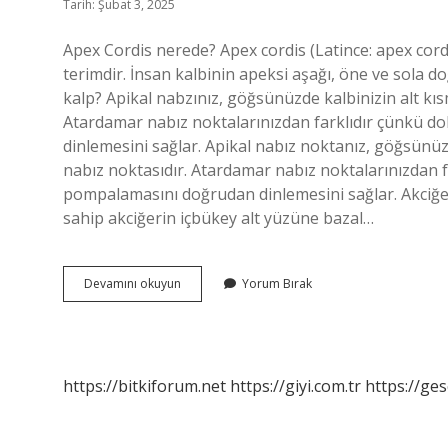
Tarih: Şubat 3, 2025
Apex Cordis nerede? Apex cordis (Latince: apex cordi
terimdir. İnsan kalbinin apeksi aşağı, öne ve sola do
kalp? Apikal nabzınız, göğsünüzde kalbinizin alt kı
Atardamar nabız noktalarınızdan farklıdır çünkü d
dinlemesini sağlar. Apikal nabız noktanız, göğsünüz
nabız noktasıdır. Atardamar nabız noktalarınızdan f
pompalamasını doğrudan dinlemesini sağlar. Akciğe
sahip akciğerin içbükey alt yüzüne bazal…
Apex
Devamını okuyun
Yorum Bırak
Cordis
Nerede
Bulunur
https://bitkiforum.net
https://giyi.com.tr
https://ges