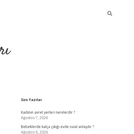
rı
Sidebar
Son Yazılar
hiltonbet x
Kadının avret yerleri nerelerdir ?
Ağustos 7, 2026
Bebeklerde kalça çıkığı evde nasıl anlaşılır ?
Ağustos 6, 2026