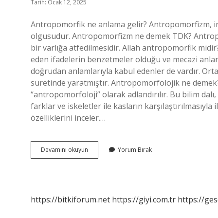
Tarih: Ocak 12, 2025
Antropomorfik ne anlama gelir? Antropomorfizm, insan
olgusudur. Antropomorfizm ne demek TDK? Antropomo
bir varlığa atfedilmesidir. Allah antropomorfik midir
eden ifadelerin benzetmeler olduğu ve mecazi anlaml
doğrudan anlamlarıyla kabul edenler de vardır. Orta
suretinde yaratmıştır. Antropomorfolojik ne demek?
“antropomorfoloji” olarak adlandırılır. Bu bilim dalı,
farklar ve iskeletler ile kasların karşılaştırılmasıyla
özelliklerini inceler.…
Antropomorfik
Devamını okuyun
Yorum Bırak
Kap
Nedir
https://bitkiforum.net
https://giyi.com.tr
https://ges