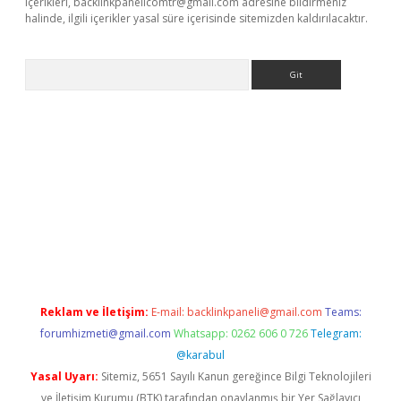
içerikleri,
backlinkpanelicomtr@gmail.com
adresine bildirmeniz
halinde, ilgili içerikler yasal süre içerisinde sitemizden kaldırılacaktır.
Arama
t x
Reklam ve İletişim:
E-mail:
backlinkpaneli@gmail.com
Teams:
forumhizmeti@gmail.com
Whatsapp: 0262 606 0 726
Telegram:
@karabul
Yasal Uyarı:
Sitemiz, 5651 Sayılı Kanun gereğince Bilgi Teknolojileri
ve İletişim Kurumu (BTK) tarafından onaylanmış bir Yer Sağlayıcı