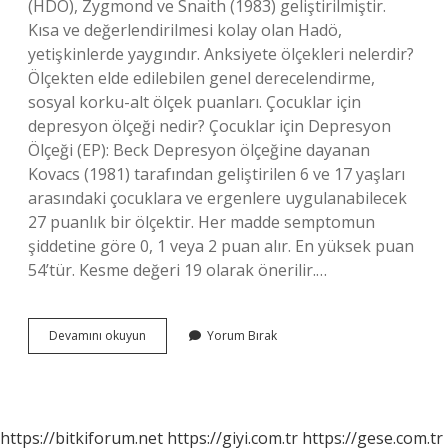
(HDÖ), Zygmond ve Snaith (1983) geliştirilmiştir.
Kısa ve değerlendirilmesi kolay olan Hadö,
yetişkinlerde yaygındır. Anksiyete ölçekleri nelerdir?
Ölçekten elde edilebilen genel derecelendirme,
sosyal korku-alt ölçek puanları. Çocuklar için
depresyon ölçeği nedir? Çocuklar için Depresyon
Ölçeği (EP): Beck Depresyon ölçeğine dayanan
Kovacs (1981) tarafından geliştirilen 6 ve 17 yaşları
arasındaki çocuklara ve ergenlere uygulanabilecek
27 puanlık bir ölçektir. Her madde semptomun
şiddetine göre 0, 1 veya 2 puan alır. En yüksek puan
54’tür. Kesme değeri 19 olarak önerilir.…
Dass
Devamını okuyun
Yorum Bırak
21
Ölçeği
Nedir
https://bitkiforum.net
https://giyi.com.tr
https://gese.com.tr