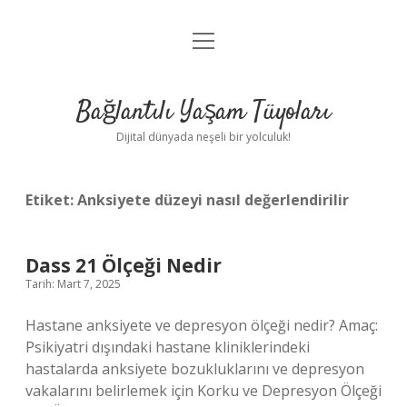
menüyü
Anasayfa
aç
Gizlilik Politikası
Bağlantılı Yaşam Tüyoları
Yasal Uyarı
Dijital dünyada neşeli bir yolculuk!
Hakkımızda
Etiket:
Anksiyete düzeyi nasıl değerlendirilir
Dass 21 Ölçeği Nedir
Tarih: Mart 7, 2025
Hastane anksiyete ve depresyon ölçeği nedir? Amaç:
Psikiyatri dışındaki hastane kliniklerindeki
hastalarda anksiyete bozukluklarını ve depresyon
vakalarını belirlemek için Korku ve Depresyon Ölçeği