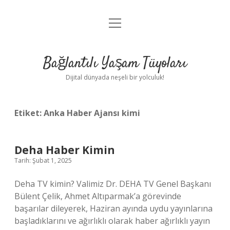
menüyü
Anasayfa
aç
Gizlilik Politikası
Bağlantılı Yaşam Tüyoları
Yasal Uyarı
Dijital dünyada neşeli bir yolculuk!
Hakkımızda
Etiket:
Anka Haber Ajansı kimi
Deha Haber Kimin
Tarih: Şubat 1, 2025
Deha TV kimin? Valimiz Dr. DEHA TV Genel Başkanı
Bülent Çelik, Ahmet Altıparmak’a görevinde
başarılar dileyerek, Haziran ayında uydu yayınlarına
başladıklarını ve ağırlıklı olarak haber ağırlıklı yayın