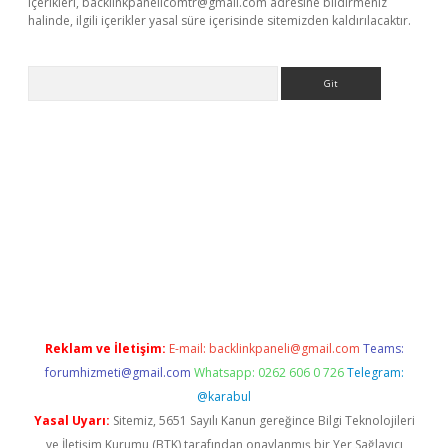
içerikleri,
backlinkpanelicomtr@gmail.com
adresine bildirmeniz
halinde, ilgili içerikler yasal süre içerisinde sitemizden kaldırılacaktır.
Arama
 x
Reklam ve İletişim:
E-mail:
backlinkpaneli@gmail.com
Teams:
forumhizmeti@gmail.com
Whatsapp: 0262 606 0 726
Telegram:
@karabul
Yasal Uyarı:
Sitemiz, 5651 Sayılı Kanun gereğince Bilgi Teknolojileri
ve İletişim Kurumu (BTK) tarafından onaylanmış bir Yer Sağlayıcı