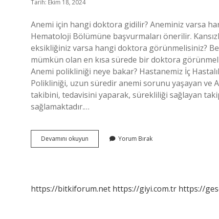
Tarih: Ekim 18, 2024
Anemi için hangi doktora gidilir? Aneminiz varsa ha
Hematoloji Bölümüne başvurmaları önerilir. Kansızlık
eksikliğiniz varsa hangi doktora görünmelisiniz? Beli
mümkün olan en kısa sürede bir doktora görünmelisin
Anemi polikliniği neye bakar? Hastanemiz İç Hastalık
Polikliniği, uzun süredir anemi sorunu yaşayan ve A
takibini, tedavisini yaparak, sürekliliği sağlayan taki
sağlamaktadır.…
Anemi
Devamını okuyun
Yorum Bırak
Hangi
Doktor
Bakar
https://bitkiforum.net
https://giyi.com.tr
https://ges