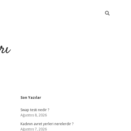
rı
Sidebar
Son Yazılar
hiltonbet x
Swap testi nedir ?
Ağustos 8, 2026
Kadının avret yerleri nerelerdir ?
Ağustos 7, 2026