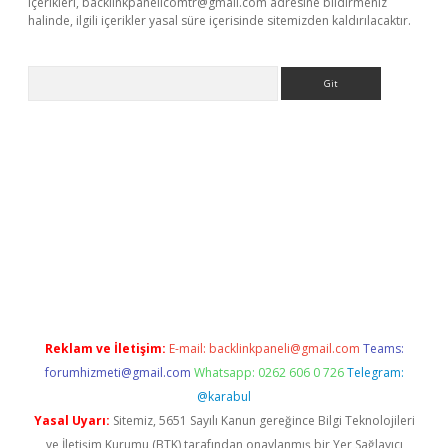
içerikleri,
backlinkpanelicomtr@gmail.com
adresine bildirmeniz
halinde, ilgili içerikler yasal süre içerisinde sitemizden kaldırılacaktır.
Arama
t x
Reklam ve İletişim:
E-mail:
backlinkpaneli@gmail.com
Teams:
forumhizmeti@gmail.com
Whatsapp: 0262 606 0 726
Telegram:
@karabul
Yasal Uyarı:
Sitemiz, 5651 Sayılı Kanun gereğince Bilgi Teknolojileri
ve İletişim Kurumu (BTK) tarafından onaylanmış bir Yer Sağlayıcı