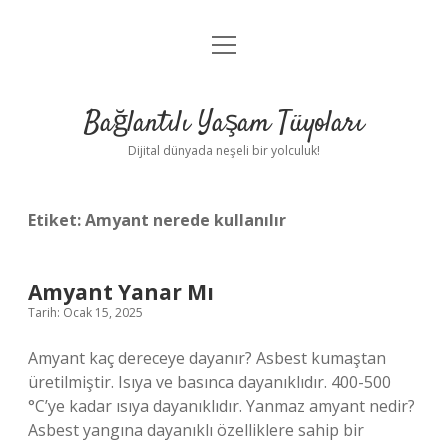
menüyü
Anasayfa
aç
Gizlilik Politikası
Bağlantılı Yaşam Tüyoları
Yasal Uyarı
Dijital dünyada neşeli bir yolculuk!
Hakkımızda
Etiket:
Amyant nerede kullanılır
Amyant Yanar Mı
Tarih: Ocak 15, 2025
Amyant kaç dereceye dayanır? Asbest kumaştan
üretilmiştir. Isıya ve basınca dayanıklıdır. 400-500
°C’ye kadar ısıya dayanıklıdır. Yanmaz amyant nedir?
Asbest yangına dayanıklı özelliklere sahip bir