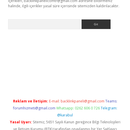
içerikleri,
backlinkpanelicomtr@gmail.com
adresine bildirmeniz
halinde, ilgili içerikler yasal süre içerisinde sitemizden kaldırılacaktır.
Arama
t x
Reklam ve İletişim:
E-mail:
backlinkpaneli@gmail.com
Teams:
forumhizmeti@gmail.com
Whatsapp: 0262 606 0 726
Telegram:
@karabul
Yasal Uyarı:
Sitemiz, 5651 Sayılı Kanun gereğince Bilgi Teknolojileri
ve İletişim Kurumu (BTK) tarafından onaylanmış bir Yer Sağlayıcı