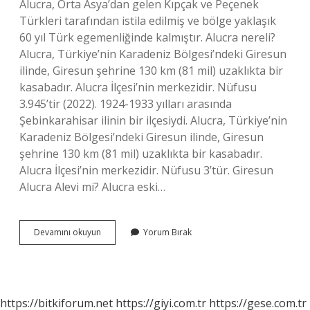
Alucra, Orta Asya’dan gelen Kıpçak ve Peçenek
Türkleri tarafından istila edilmiş ve bölge yaklaşık
60 yıl Türk egemenliğinde kalmıştır. Alucra nereli?
Alucra, Türkiye’nin Karadeniz Bölgesi’ndeki Giresun
ilinde, Giresun şehrine 130 km (81 mil) uzaklıkta bir
kasabadır. Alucra İlçesi’nin merkezidir. Nüfusu
3.945’tir (2022). 1924-1933 yılları arasında
Şebinkarahisar ilinin bir ilçesiydi. Alucra, Türkiye’nin
Karadeniz Bölgesi’ndeki Giresun ilinde, Giresun
şehrine 130 km (81 mil) uzaklıkta bir kasabadır.
Alucra İlçesi’nin merkezidir. Nüfusu 3’tür. Giresun
Alucra Alevi mi? Alucra eski…
Alucra
Devamını okuyun
Yorum Bırak
Kürt
Mü
https://bitkiforum.net
https://giyi.com.tr
https://gese.com.tr