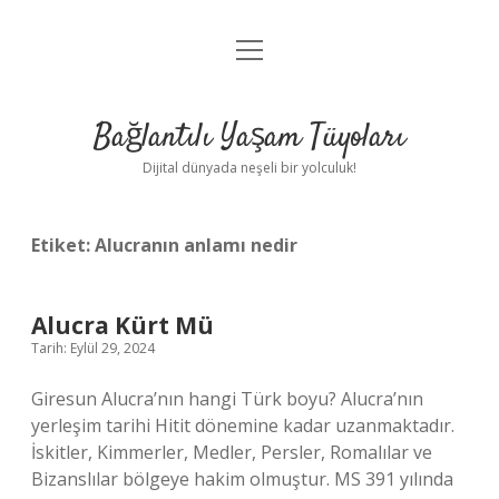
menüyü
Anasayfa
aç
Gizlilik Politikası
Bağlantılı Yaşam Tüyoları
Yasal Uyarı
Dijital dünyada neşeli bir yolculuk!
Hakkımızda
Etiket:
Alucranın anlamı nedir
Alucra Kürt Mü
Tarih: Eylül 29, 2024
Giresun Alucra’nın hangi Türk boyu? Alucra’nın
yerleşim tarihi Hitit dönemine kadar uzanmaktadır.
İskitler, Kimmerler, Medler, Persler, Romalılar ve
Bizanslılar bölgeye hakim olmuştur. MS 391 yılında