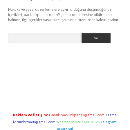
Hukuka ve yasal düzenlemelere aykırı olduğunu düşündüğünüz
içerikleri,
backlinkpanelicomtr@gmail.com
adresine bildirmeniz
halinde, ilgili içerikler yasal süre içerisinde sitemizden kaldırılacaktır.
Arama
 x
Reklam ve İletişim:
E-mail:
backlinkpaneli@gmail.com
Teams:
forumhizmeti@gmail.com
Whatsapp: 0262 606 0 726
Telegram:
@karabul