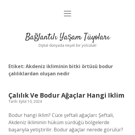
menüyü
Anasayfa
aç
Gizlilik Politikası
Bağlantılı Yaşam Tüyoları
Yasal Uyarı
Dijital dünyada neşeli bir yolculuk!
Hakkımızda
Etiket:
Akdeniz ikliminin bitki örtüsü bodur
çalılıklardan oluşan nedir
Çalılık Ve Bodur Ağaçlar Hangi Iklim
Tarih: Eylül 10, 2024
Bodur hangi iklim? Cüce şeftali ağaçları: Şeftali,
Akdeniz ikliminin hüküm sürdüğü bölgelerde
başarıyla yetiştirilir. Bodur ağaçlar nerede görülür?