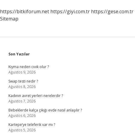
Hangi
Iklim
https://bitkiforum.net
https://giyi.com.tr
https://gese.com.tr
Sitemap
Sidebar
Son Yazılar
Kıyma neden cıvık olur ?
Ağustos 9, 2026
Swap testi nedir ?
Ağustos 8, 2026
Kadının avret yerleri nerelerdir ?
Ağustos 7, 2026
Bebeklerde kalça çıkığı evde nasıl anlaşılır ?
Ağustos 6, 2026
Kartepe’ye teleferik var mı ?
Ağustos 5, 2026