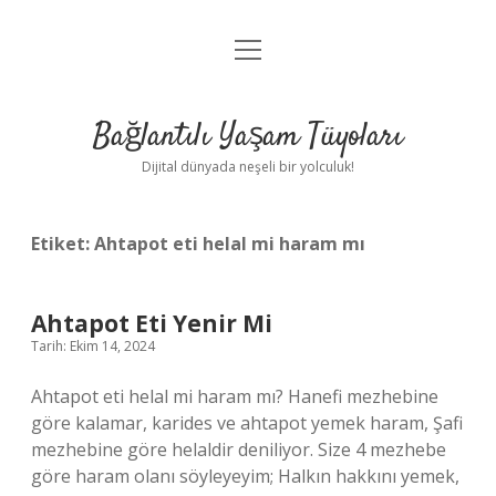
menüyü
Anasayfa
aç
Gizlilik Politikası
Bağlantılı Yaşam Tüyoları
Yasal Uyarı
Dijital dünyada neşeli bir yolculuk!
Hakkımızda
Etiket:
Ahtapot eti helal mi haram mı
Ahtapot Eti Yenir Mi
Tarih: Ekim 14, 2024
Ahtapot eti helal mi haram mı? Hanefi mezhebine
göre kalamar, karides ve ahtapot yemek haram, Şafi
mezhebine göre helaldir deniliyor. Size 4 mezhebe
göre haram olanı söyleyeyim; Halkın hakkını yemek,