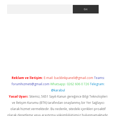
Arama
t x
Reklam ve İletişim:
E-mail:
backlinkpaneli@gmail.com
Teams:
forumhizmeti@gmail.com
Whatsapp: 0262 606 0 726
Telegram:
@karabul
Yasal Uyarı:
Sitemiz, 5651 Sayılı Kanun gereğince Bilgi Teknolojileri
ve İletişim Kurumu (BTK) tarafından onaylanmış bir Yer Sağlayıcı
olarak hizmet vermektedir. Bu nedenle, sitedeki içerikleri proaktif
olarak denetleme veya araştırma yükümlülüğümüz bulunmamaktadır.