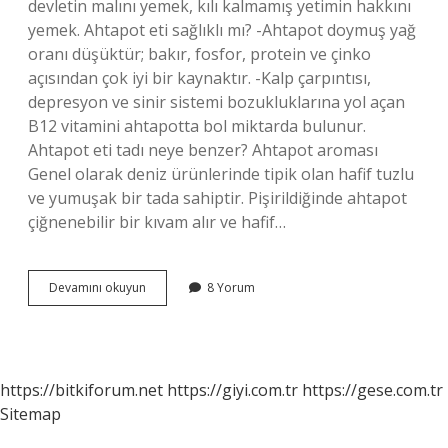
devletin malını yemek, kılı kalmamış yetimin hakkını
yemek. Ahtapot eti sağlıklı mı? -Ahtapot doymuş yağ
oranı düşüktür; bakır, fosfor, protein ve çinko
açısından çok iyi bir kaynaktır. -Kalp çarpıntısı,
depresyon ve sinir sistemi bozukluklarına yol açan
B12 vitamini ahtapotta bol miktarda bulunur.
Ahtapot eti tadı neye benzer? Ahtapot aroması
Genel olarak deniz ürünlerinde tipik olan hafif tuzlu
ve yumuşak bir tada sahiptir. Pişirildiğinde ahtapot
çiğnenebilir bir kıvam alır ve hafif…
Ahtapot
Devamını okuyun
8 Yorum
Eti
Yenir
Mi
https://bitkiforum.net
https://giyi.com.tr
https://gese.com.tr
Sitemap