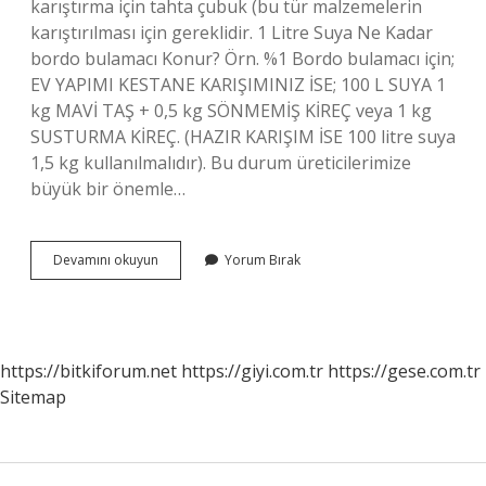
karıştırma için tahta çubuk (bu tür malzemelerin
karıştırılması için gereklidir. 1 Litre Suya Ne Kadar
bordo bulamacı Konur? Örn. %1 Bordo bulamacı için;
EV YAPIMI KESTANE KARIŞIMINIZ İSE; 100 L SUYA 1
kg MAVİ TAŞ + 0,5 kg SÖNMEMİŞ KİREÇ veya 1 kg
SUSTURMA KİREÇ. (HAZIR KARIŞIM İSE 100 litre suya
1,5 kg kullanılmalıdır). Bu durum üreticilerimize
büyük bir önemle…
Kireçle
Devamını okuyun
Yorum Bırak
Bordo
Bulamacı
Nasıl
Yapılır
https://bitkiforum.net
https://giyi.com.tr
https://gese.com.tr
Sitemap