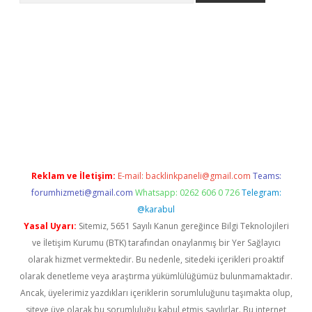
t x
Reklam ve İletişim:
E-mail:
backlinkpaneli@gmail.com
Teams:
forumhizmeti@gmail.com
Whatsapp: 0262 606 0 726
Telegram:
@karabul
Yasal Uyarı:
Sitemiz, 5651 Sayılı Kanun gereğince Bilgi Teknolojileri
ve İletişim Kurumu (BTK) tarafından onaylanmış bir Yer Sağlayıcı
olarak hizmet vermektedir. Bu nedenle, sitedeki içerikleri proaktif
olarak denetleme veya araştırma yükümlülüğümüz bulunmamaktadır.
Ancak, üyelerimiz yazdıkları içeriklerin sorumluluğunu taşımakta olup,
siteye üye olarak bu sorumluluğu kabul etmiş sayılırlar. Bu internet