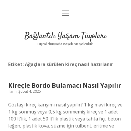
menüyü
Anasayfa
aç
Gizlilik Politikası
Bağlantılı Yaşam Tüyoları
Yasal Uyarı
Dijital dünyada neşeli bir yolculuk!
Hakkımızda
Etiket:
Ağaçlara sürülen kireç nasıl hazırlanır
Kireçle Bordo Bulamacı Nasıl Yapılır
Tarih: Şubat 4, 2025
Göztaşı kireç karışımı nasıl yapılır? 1 kg mavi kireç ve
1 kg sönmüş veya 0,5 kg sönmemiş kireç ve 1 adet
100 lt’lik, 1 adet 50 lt’lik plastik veya tahta fıçı, beton
leğen, plastik kova, süzme için tülbent, eritme ve