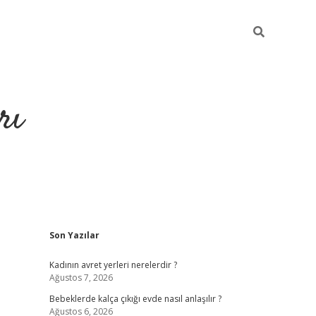
rı
Sidebar
Son Yazılar
hiltonbet x
Kadının avret yerleri nerelerdir ?
Ağustos 7, 2026
Bebeklerde kalça çıkığı evde nasıl anlaşılır ?
Ağustos 6, 2026