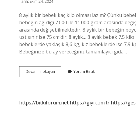
Tarih: Ekim 24, 2024
8 aylık bir bebek kaç kilo olması lazım? Çünkü bebekle
bebeğin ağırlığı 7.000 ile 11.000 gram arasında değişi
arasında değişebilmektedir. 8 aylık bir bebeğin boyu
üst sınır ise 75 cm’dir. 8 aylık… 8 aylık bebek 7.5 k
bebeklerde yaklaşık 8,6 kg, kız bebeklerde ise 7,9 k
Bebeğinize bu ay vereceğiniz tamamlayıcı gıda…
8
Devamını okuyun
Yorum Bırak
Aylik
Bebek
Kac
Kg
Olmali
https://bitkiforum.net
https://giyi.com.tr
https://ges
Kadınlar
Kulübü