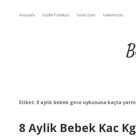
Anasayfa
Gizlilik Politikası
Yasal Uyarı
Hakkımızda
B
Etiket:
8 aylık bebek gece uykusuna kaçta yatm
8 Aylik Bebek Kac K