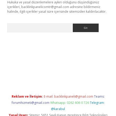
Hukuka ve yasal düzenlemelere aykırı olduğunu düşündüğünüz
içerikleri,
backlinkpanelicomtr@gmail.com
adresine bildirmeniz
halinde, ilgili içerikler yasal süre içerisinde sitemizden kaldırılacaktır.
Arama
 x
Reklam ve İletişim:
E-mail:
backlinkpaneli@gmail.com
Teams:
forumhizmeti@gmail.com
Whatsapp: 0262 606 0 726
Telegram:
@karabul
Yasal Uyarı:
Sitemiz, 5651 Sayılı Kanun gereğince Bilgi Teknolojileri