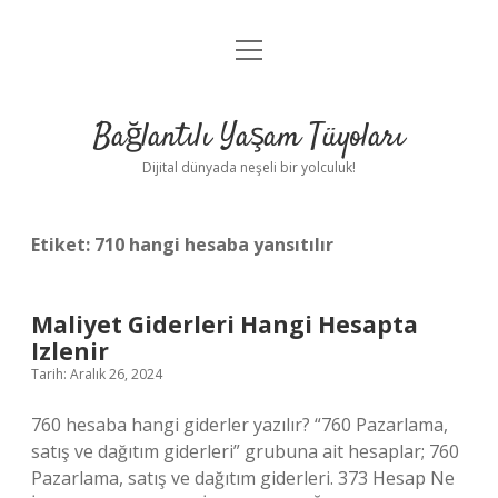
menüyü
Anasayfa
aç
Gizlilik Politikası
Bağlantılı Yaşam Tüyoları
Yasal Uyarı
Dijital dünyada neşeli bir yolculuk!
Hakkımızda
Etiket:
710 hangi hesaba yansıtılır
Maliyet Giderleri Hangi Hesapta
Izlenir
Tarih: Aralık 26, 2024
760 hesaba hangi giderler yazılır? “760 Pazarlama,
satış ve dağıtım giderleri” grubuna ait hesaplar; 760
Pazarlama, satış ve dağıtım giderleri. 373 Hesap Ne