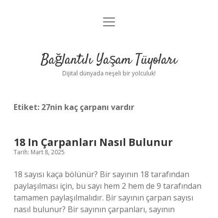
menüyü
Anasayfa
aç
Gizlilik Politikası
Bağlantılı Yaşam Tüyoları
Yasal Uyarı
Dijital dünyada neşeli bir yolculuk!
Hakkımızda
Etiket:
27nin kaç çarpanı vardır
18 In Çarpanları Nasıl Bulunur
Tarih: Mart 8, 2025
18 sayısı kaça bölünür? Bir sayının 18 tarafından
paylaşılması için, bu sayı hem 2 hem de 9 tarafından
tamamen paylaşılmalıdır. Bir sayının çarpan sayısı
nasıl bulunur? Bir sayının çarpanları, sayının