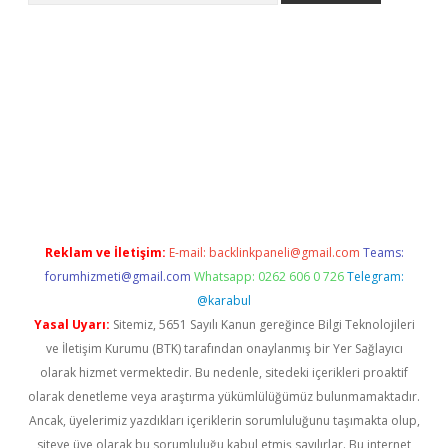
t x
Reklam ve İletişim:
E-mail:
backlinkpaneli@gmail.com
Teams:
forumhizmeti@gmail.com
Whatsapp: 0262 606 0 726
Telegram:
@karabul
Yasal Uyarı:
Sitemiz, 5651 Sayılı Kanun gereğince Bilgi Teknolojileri
ve İletişim Kurumu (BTK) tarafından onaylanmış bir Yer Sağlayıcı
olarak hizmet vermektedir. Bu nedenle, sitedeki içerikleri proaktif
olarak denetleme veya araştırma yükümlülüğümüz bulunmamaktadır.
Ancak, üyelerimiz yazdıkları içeriklerin sorumluluğunu taşımakta olup,
siteye üye olarak bu sorumluluğu kabul etmiş sayılırlar. Bu internet