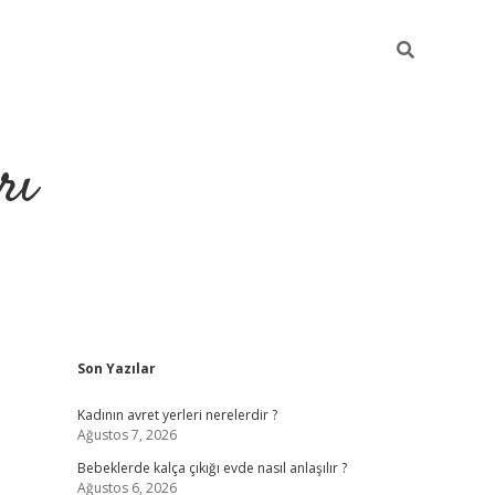
rı
Sidebar
Son Yazılar
hiltonbet x
Kadının avret yerleri nerelerdir ?
Ağustos 7, 2026
Bebeklerde kalça çıkığı evde nasıl anlaşılır ?
Ağustos 6, 2026