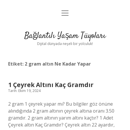
menüyü
Anasayfa
aç
Gizlilik Politikası
Bağlantılı Yaşam Tüyoları
Yasal Uyarı
Dijital dünyada neşeli bir yolculuk!
Hakkımızda
Etiket:
2 gram altın Ne Kadar Yapar
1 Çeyrek Altını Kaç Gramdır
Tarih: Ekim 19, 2024
2 gram 1 çeyrek yapar mı? Bu bilgiler göz önüne
alındığında 2 gram altının çeyrek altına oranı 3.50
gramdır. 2 gram altının yarım altını kaçtır? 1 Adet
Çeyrek altın Kaç Gramdır? Çeyrek altın 22 ayardır,