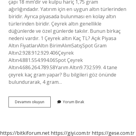
çapı 18 mm’dir ve kulpu hariç 1,75 gram
ağırlığındadır. Yatırım için en uygun altın türlerinden
biridir. Ayrıca piyasada bulunması en kolay altın
türlerinden biridir. Çeyrek altın genellikle
düğünlerde ve özel günlerde takılır. Bunun birkaç
nedeni vardır. 1 Çeyrek altın Kaç TL? Açık Piyasa
Altın FiyatlarıAltın BirimAlımSatışSpot Gram
Altın2.928.912.929.406Çeyrek
Altın4.881.554.994.06Spot Çeyrek
Altın4.686.264.789.58Yarım Altın9.732.599. 4 tane
çeyrek kaç gram yapar? Bu bilgileri göz önünde
bulundurarak, 4 gram…
1
Devamını okuyun
Yorum Bırak
Çeyrek
Altını
Kaç
Gramdır
https://bitkiforum.net
https://giyi.com.tr
https://gese.com.tr