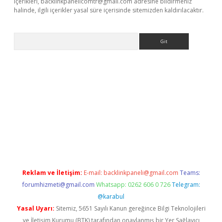
içerikleri,
backlinkpanelicomtr@gmail.com
adresine bildirmeniz
halinde, ilgili içerikler yasal süre içerisinde sitemizden kaldırılacaktır.
Arama
t x
Reklam ve İletişim:
E-mail:
backlinkpaneli@gmail.com
Teams:
forumhizmeti@gmail.com
Whatsapp: 0262 606 0 726
Telegram:
@karabul
Yasal Uyarı:
Sitemiz, 5651 Sayılı Kanun gereğince Bilgi Teknolojileri
ve İletişim Kurumu (BTK) tarafından onaylanmış bir Yer Sağlayıcı