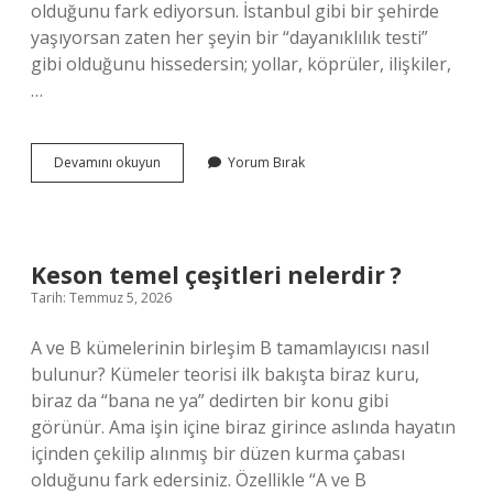
olduğunu fark ediyorsun. İstanbul gibi bir şehirde
yaşıyorsan zaten her şeyin bir “dayanıklılık testi”
gibi olduğunu hissedersin; yollar, köprüler, ilişkiler,
…
Tek
Devamını okuyun
Yorum Bırak
bağ
ne
demek
?
Keson temel çeşitleri nelerdir ?
Tarih: Temmuz 5, 2026
A ve B kümelerinin birleşim B tamamlayıcısı nasıl
bulunur? Kümeler teorisi ilk bakışta biraz kuru,
biraz da “bana ne ya” dedirten bir konu gibi
görünür. Ama işin içine biraz girince aslında hayatın
içinden çekilip alınmış bir düzen kurma çabası
olduğunu fark edersiniz. Özellikle “A ve B