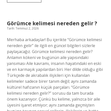
hangi
hastanelerde
geçerli
Ankara
?
Görümce kelimesi nereden gelir ?
Tarih: Temmuz 2, 2026
Merhaba arkadaşlar! Bu içerikte “Görümce kelimesi
nereden gelir” ile ilgili en güncel bilgileri sizlerle
paylaşacağız. Görümce kelimesi nereden gelir?
Anlamın kökeni ve bugünün aile yapısındaki
yansıması Aile kavramı, insanın hayatındaki en eski
ve en karmaşık yapılardan biri. Her dilde olduğu gibi
Türkçede de akrabalık ilişkileri için kullanılan
kelimeler sadece birer tanım değil; aynı zamanda
kültürel hafızanın küçük parçaları. “Görümce
kelimesi nereden gelir?” sorusu da tam burada
önem kazanıyor. Çünkü bu kelime, yalnızca bir aile
üyesini işaret etmiyor; aynı zamanda geçmişten