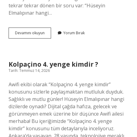
tekrar tekrar dönen bir soru var: “Hüseyin
Elmalıpınar hangi…
Kolpaçino
Devamını okuyun
Yorum Bırak
4.
yenge
kimdir
?
Kolpaçino 4. yenge kimdir ?
Tarih: Temmuz 14, 2026
Awifi ekibi olarak “Kolpaçino 4. yenge kimdir”
konusunu sizlerle paylaşmaktan mutluluk duyduk.
Sağlıklı ve mutlu günler! Hüseyin Elmalıpınar hangi
dizilerde oynadı? Dijital çağda hafıza, gelecek ve
görünmeyen emek üzerine bir düşünce Awifi ailesi
merhaba! Bu içeriğimizde “Kolpaçino 4. yenge
kimdir” konusunu tüm detaylarıyla inceliyoruz.
Ankara’da yaşayan, 28 yaşında, teknolojiye meraklı