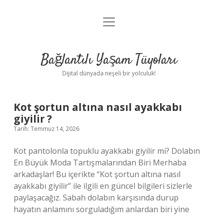
menüyü
Anasayfa
aç
Gizlilik Politikası
Bağlantılı Yaşam Tüyoları
Yasal Uyarı
Dijital dünyada neşeli bir yolculuk!
Hakkımızda
Bağlantılı
Kot şortun altına nasıl ayakkabı
giyilir ?
Yaşam
Tarih: Temmuz 14, 2026
Tüyoları
Kot pantolonla topuklu ayakkabı giyilir mi? Dolabın
En Büyük Moda Tartışmalarından Biri Merhaba
Yazılar
arkadaşlar! Bu içerikte “Kot şortun altına nasıl
ayakkabı giyilir” ile ilgili en güncel bilgileri sizlerle
paylaşacağız. Sabah dolabın karşısında durup
hayatın anlamını sorguladığım anlardan biri yine