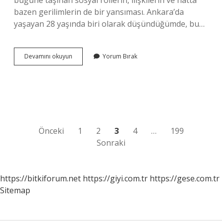
bugüne taşınan sosyal rollerin, ilişkilerin ve hatta
bazen gerilimlerin de bir yansıması. Ankara’da
yaşayan 28 yaşında biri olarak düşündüğümde, bu…
Görümce
Devamını okuyun
Yorum Bırak
kelimesi
nereden
gelir
?
Yazı
Önceki
1
2
3
4
…
199
Sonraki
sayfalaması
https://bitkiforum.net
https://giyi.com.tr
https://gese.com.tr
Sitemap