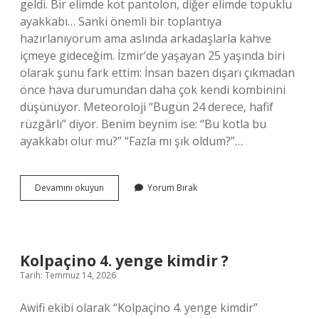
geldi. Bir elimde kot pantolon, diğer elimde topuklu
ayakkabı… Sanki önemli bir toplantıya
hazırlanıyorum ama aslında arkadaşlarla kahve
içmeye gideceğim. İzmir’de yaşayan 25 yaşında biri
olarak şunu fark ettim: İnsan bazen dışarı çıkmadan
önce hava durumundan daha çok kendi kombinini
düşünüyor. Meteoroloji “Bugün 24 derece, hafif
rüzgârlı” diyor. Benim beynim ise: “Bu kotla bu
ayakkabı olur mu?” “Fazla mı şık oldum?”…
Kot
Devamını okuyun
Yorum Bırak
şortun
altına
nasıl
ayakkabı
giyilir
Kolpaçino 4. yenge kimdir ?
?
Tarih: Temmuz 14, 2026
Awifi ekibi olarak “Kolpaçino 4. yenge kimdir”