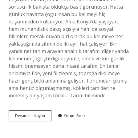
sorusu ilk bakışta oldukça basit görünüyor. Hatta
günlük hayatta çoğu insan bu kelimeyi hiç
düşünmeden kullanıyor. Ama Konya’da yaşayan,
hem mühendislik bakış açısıyla hem de sosyal
bilimlere merak duyan biri olarak bu kelimeye her
yaklaştığımda zihnimde iki ayrı hat çalışıyor. Bir
yanda net tanım arayan analitik tarafım, diğer yanda
kelimenin çağrıştırdığı büyüme, emek ve kırılganlık
hissini önemseyen daha insani tarafım. En temel
anlamıyla fide, yeni filizlenmiş, toprağa dikilmeye
hazır genç bitki anlamına geliyor. Tohumdan çıkmış
ama henüz olgunlaşmamış, kökleri tam derine
inmemiş bir yaşam formu. Tarım biliminde…
Fidenin
Devamını okuyun
Yorum Bırak
anlamı
ne
?