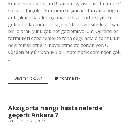
kümelerinin birleşim B tamamlayıcısı nasıl bulunur?”
sorusu, birçok öğrencinin başını ağrıtan ama doğru
anlaşıldığında oldukça mantıklı ve hatta keyifli hale
gelen bir konudur. Eskişehir’de üniversitede çalışan
biri olarak şunu çok net gözlemliyorum: Öğrenciler
formülleri ezberlemekte fena değil ama o formülün
neyi temsil ettiğini hayal etmekte zorlanıyor. O
yüzden bugün konuyu bir matematik dersinden çok,
…
Keson
Devamını okuyun
Yorum Bırak
temel
çeşitleri
nelerdir
?
Aksigorta hangi hastanelerde
geçerli Ankara ?
Tarih: Temmuz 3, 2026