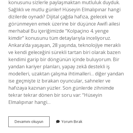
konusunu sizlerle paylaşmaktan mutluluk duyduk.
Sağlıklı ve mutlu günler! Hüseyin Elmalıpınar hangi
dizilerde oynadı? Dijital çağda hafıza, gelecek ve
görünmeyen emek üzerine bir düşünce Awifi ailesi
merhaba! Bu içeriğimizde “Kolpaçino 4. yenge
kimdir” konusunu tüm detaylarıyla inceliyoruz.
Ankara’da yaşayan, 28 yaşında, teknolojiye meraklı
ve kendi geleceğini sürekli tartan biri olarak bazen
kendimi garip bir döngünün içinde buluyorum. Bir
yandan kariyer planları, yapay zekâ destekli iş
modelleri, uzaktan çalışma ihtimalleri… diğer yandan
ise geçmişte iz bırakan oyuncular, sahneler ve
hafızaya kazınan yüzler. Son günlerde zihnimde
tekrar tekrar dönen bir soru var: “Hüseyin
Elmalıpınar hangi…
Kolpaçino
Devamını okuyun
Yorum Bırak
4.
yenge