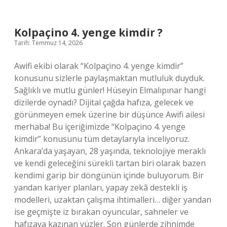
kimdir
?
Kolpaçino 4. yenge kimdir ?
Tarih: Temmuz 14, 2026
Awifi ekibi olarak “Kolpaçino 4. yenge kimdir”
konusunu sizlerle paylaşmaktan mutluluk duyduk.
Sağlıklı ve mutlu günler! Hüseyin Elmalıpınar hangi
dizilerde oynadı? Dijital çağda hafıza, gelecek ve
görünmeyen emek üzerine bir düşünce Awifi ailesi
merhaba! Bu içeriğimizde “Kolpaçino 4. yenge
kimdir” konusunu tüm detaylarıyla inceliyoruz.
Ankara’da yaşayan, 28 yaşında, teknolojiye meraklı
ve kendi geleceğini sürekli tartan biri olarak bazen
kendimi garip bir döngünün içinde buluyorum. Bir
yandan kariyer planları, yapay zekâ destekli iş
modelleri, uzaktan çalışma ihtimalleri… diğer yandan
ise geçmişte iz bırakan oyuncular, sahneler ve
hafızaya kazınan yüzler. Son günlerde zihnimde