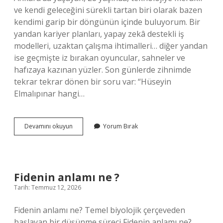
ve kendi geleceğini sürekli tartan biri olarak bazen
kendimi garip bir döngünün içinde buluyorum. Bir
yandan kariyer planları, yapay zekâ destekli iş
modelleri, uzaktan çalışma ihtimalleri… diğer yandan
ise geçmişte iz bırakan oyuncular, sahneler ve
hafızaya kazınan yüzler. Son günlerde zihnimde
tekrar tekrar dönen bir soru var: “Hüseyin
Elmalıpınar hangi…
Kolpaçino
Devamını okuyun
Yorum Bırak
4.
yenge
kimdir
?
Fidenin anlamı ne ?
Tarih: Temmuz 12, 2026
Fidenin anlamı ne? Temel biyolojik çerçeveden
başlayan bir düşünme süreci Fidenin anlamı ne?