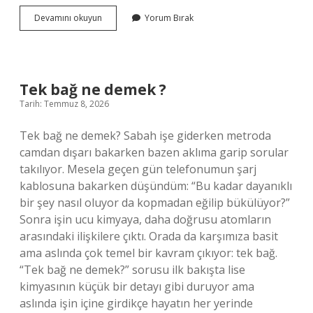
100
Devamını okuyun
Yorum Bırak
gram
kefal
kaç
protein
içerir
Tek bağ ne demek ?
?
Tarih: Temmuz 8, 2026
Tek bağ ne demek? Sabah işe giderken metroda
camdan dışarı bakarken bazen aklıma garip sorular
takılıyor. Mesela geçen gün telefonumun şarj
kablosuna bakarken düşündüm: “Bu kadar dayanıklı
bir şey nasıl oluyor da kopmadan eğilip bükülüyor?”
Sonra işin ucu kimyaya, daha doğrusu atomların
arasındaki ilişkilere çıktı. Orada da karşımıza basit
ama aslında çok temel bir kavram çıkıyor: tek bağ.
“Tek bağ ne demek?” sorusu ilk bakışta lise
kimyasının küçük bir detayı gibi duruyor ama
aslında işin içine girdikçe hayatın her yerinde